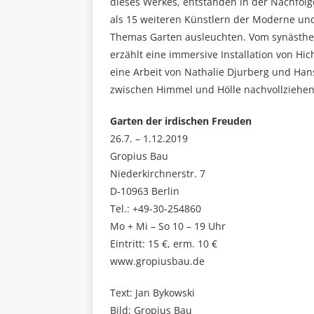
dieses Werkes, entstanden in der Nachfol
als 15 weiteren Künstlern der Moderne und
Themas Garten ausleuchten. Vom synästhet
erzählt eine immersive Installation von Hi
eine Arbeit von Nathalie Djurberg und Hans
zwischen Himmel und Hölle nachvollziehen 
Garten der irdischen Freuden
26.7. – 1.12.2019
Gropius Bau
Niederkirchnerstr. 7
D-10963 Berlin
Tel.: +49-30-254860
Mo + Mi – So 10 – 19 Uhr
Eintritt: 15 €, erm. 10 €
www.gropiusbau.de
Text: Jan Bykowski
Bild: Gropius Bau