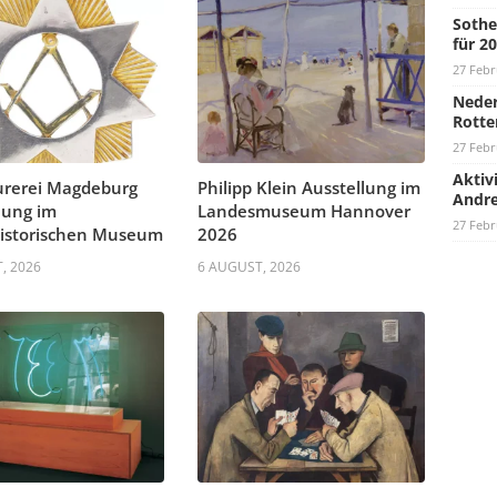
Sothe
für 2
27 Febr
Neder
Rotte
27 Febr
Aktiv
urerei Magdeburg
Philipp Klein Ausstellung im
Andre
lung im
Landesmuseum Hannover
27 Febr
historischen Museum
2026
, 2026
6 AUGUST, 2026