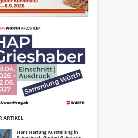
 ARTIKEL
Hans Hartung Ausstellung in
Schwäbisch-Gmünd Galerie im