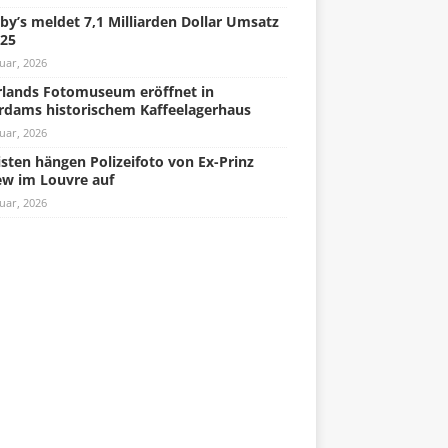
by’s meldet 7,1 Milliarden Dollar Umsatz
025
uar, 2026
lands Fotomuseum eröffnet in
rdams historischem Kaffeelagerhaus
uar, 2026
isten hängen Polizeifoto von Ex-Prinz
w im Louvre auf
uar, 2026