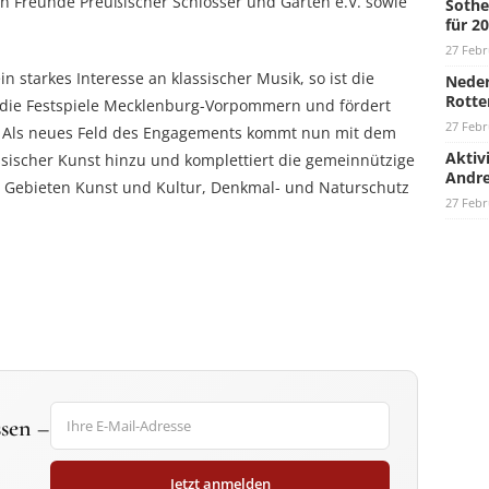
n Freunde Preußischer Schlösser und Gärten e.V. sowie
Sothe
für 2
27 Febr
n starkes Interesse an klassischer Musik, so ist die
Neder
Rotte
r die Festspiele Mecklenburg-Vorpommern und fördert
27 Febr
en. Als neues Feld des Engagements kommt nun mit dem
Aktiv
sischer Kunst hinzu und komplettiert die gemeinnützige
Andre
den Gebieten Kunst und Kultur, Denkmal- und Naturschutz
27 Febr
sen –
Jetzt anmelden