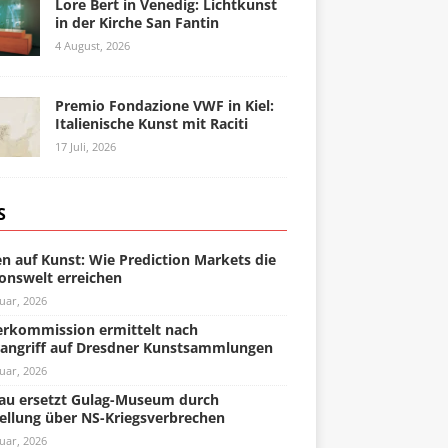
Lore Bert in Venedig: Lichtkunst
in der Kirche San Fantin
4 August, 2026
Premio Fondazione VWF in Kiel:
Italienische Kunst mit Raciti
17 Juli, 2026
S
n auf Kunst: Wie Prediction Markets die
onswelt erreichen
uar, 2026
rkommission ermittelt nach
angriff auf Dresdner Kunstsammlungen
uar, 2026
u ersetzt Gulag-Museum durch
ellung über NS-Kriegsverbrechen
uar, 2026