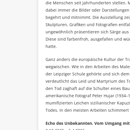
die Menschen seit Jahrhunderten stellen. M
dabei immer die Bilder oder Darstellunge
begehrt und mitnimmt. Die Ausstellung zei
Skulpturen, Grafiken und Fotografien entf
ungewöhnlich präsentieren sich Särge aus
Diese sind farbenfroh, ausgefallen und wü
hatte.
Ganz anders die europäische Kultur der Tra
wegwischen. Wie in den Arbeiten des Maler
der Leipziger Schule gehörte und sich de
verdeutlicht das Leid und Martyrium des To
den Tod zaghaft auf die Schulter eines Baua
amerikanische Fotograf Peter Hujar (1934–1
mumifizierten Leichen sizilianischer Kapu
Todes. In den meisten Arbeiten schimmert d
Echo des Unbekannten. Vom Umgang mit 