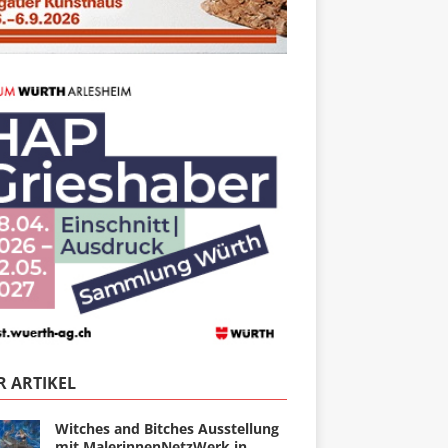
 ARTIKEL
Witches and Bitches Ausstellung
mit MalerinnenNetzWerk in