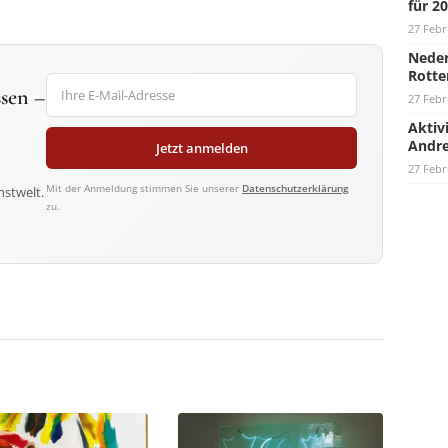
für 2
27 Febr
Neder
Rotte
sen –
27 Febr
Aktiv
Andre
Jetzt anmelden
27 Febr
Mit der Anmeldung stimmen Sie unserer
Datenschutzerklärung
nstwelt.
zu.