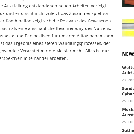
iese Ausstellung entstandenen neuen Arbeiten verfolgt
r aus und erforscht nicht zuletzt das Zusammenspiel von
ser Kombination zeigt sich die Relevanz des Gewesenen
t sich als eine anschauliche Beschreibung des Nutzens,
 Aspekte und Perspektiven für unseren Alltag haben kann.
st das Ergebnis eines steten Wandlungsprozesses, der
ewendet: Verachtet mir die Meister nicht. Alles ist nur
NEW
erspektiven miteinander arbeiten.
Wette
Aukti
28 Febr
Sonde
Cyber
28 Febr
Moska
Ausst
28 Febr
Sothe