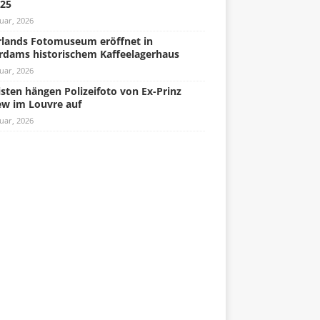
025
uar, 2026
lands Fotomuseum eröffnet in
rdams historischem Kaffeelagerhaus
uar, 2026
isten hängen Polizeifoto von Ex-Prinz
w im Louvre auf
uar, 2026