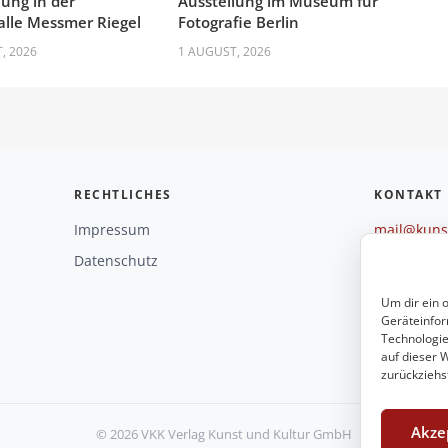
lung in der
Ausstellung im Museum für
lle Messmer Riegel
Fotografie Berlin
, 2026
1 AUGUST, 2026
RECHTLICHES
KONTAKT
Impressum
mail@kunst
+49 221 29
Datenschutz
Weitere O
Um dir ein 
Geräteinfor
Technologie
auf dieser W
zurückziehs
Akze
© 2026 VKK Verlag Kunst und Kultur GmbH