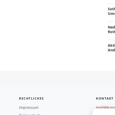
Soth
Ums
Ned
Rot
Akti
And
RECHTLICHES
KONTAKT
Impressum
mail@kunst
+49 221 29