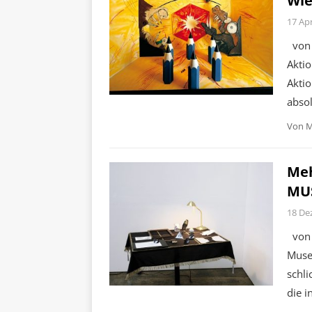
Wie
17 Apr
von 
Aktio
Aktio
absol
Von
M
Meh
MU
18 De
von 
Muse
schl
die 