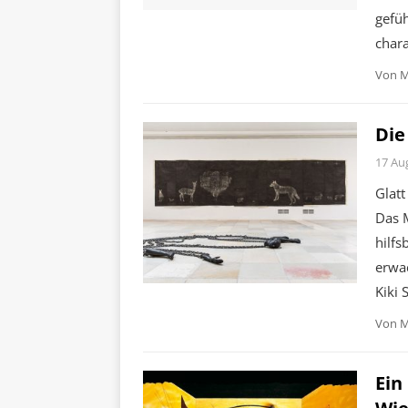
gefü
chara
Von
M
Die
17 Au
Glat
Das M
hilfs
erwac
Kiki 
Von
M
Ein