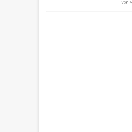
Von
M