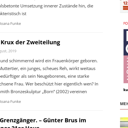
hlsbetonte Umsetzung innerer Zustände hin, die
kteristisch ist
oana Funke
 Krux der Zweiteilung
gust, 2019
t und schimmernd wird ein Frauenkörper geboren.
uttertier, ein junges, scheues Reh, wirkt weitaus
bedürftiger als sein Neugeborenes, eine starke
hsene Frau. Wer beschützt hier eigentlich wen? In
Smith Bronzeskulptur „Born“ (2002) vereinen
oana Funke
MEH
 Grenzgänger. – Günter Brus im