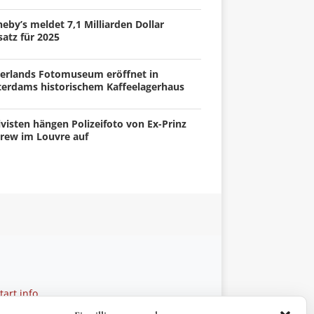
eby’s meldet 7,1 Milliarden Dollar
atz für 2025
erlands Fotomuseum eröffnet in
terdams historischem Kaffeelagerhaus
visten hängen Polizeifoto von Ex-Prinz
rew im Louvre auf
art.info
 28 27 21