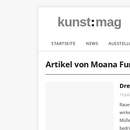
:
kunst
mag
STARTSEITE
NEWS
AUSSTEL
Artikel von Moana F
Dre
13 Jul
Raue
wirk
Mülle
bedrü