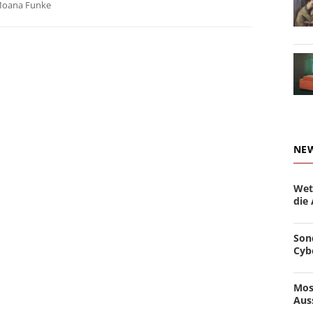
oana Funke
NE
Wet
die
Son
Cyb
Mos
Aus