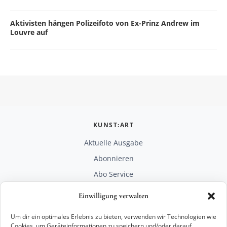
Aktivisten hängen Polizeifoto von Ex-Prinz Andrew im
Louvre auf
KUNST:ART
Aktuelle Ausgabe
Abonnieren
Abo Service
Mediadaten
Einwilligung verwalten
Unterstützen
Um dir ein optimales Erlebnis zu bieten, verwenden wir Technologien wie
RECHTLICHES
Cookies, um Geräteinformationen zu speichern und/oder darauf