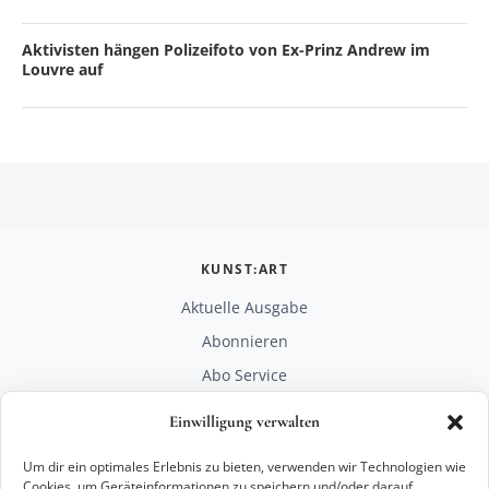
Aktivisten hängen Polizeifoto von Ex-Prinz Andrew im
Louvre auf
KUNST:ART
Aktuelle Ausgabe
Abonnieren
Abo Service
Mediadaten
Einwilligung verwalten
Unterstützen
Um dir ein optimales Erlebnis zu bieten, verwenden wir Technologien wie
RECHTLICHES
Cookies, um Geräteinformationen zu speichern und/oder darauf