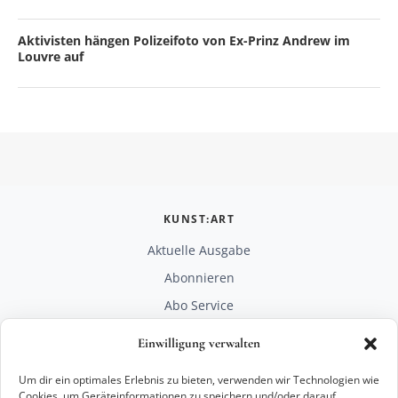
Aktivisten hängen Polizeifoto von Ex-Prinz Andrew im
Louvre auf
KUNST:ART
Aktuelle Ausgabe
Abonnieren
Abo Service
Mediadaten
Einwilligung verwalten
Unterstützen
Um dir ein optimales Erlebnis zu bieten, verwenden wir Technologien wie
RECHTLICHES
Cookies, um Geräteinformationen zu speichern und/oder darauf