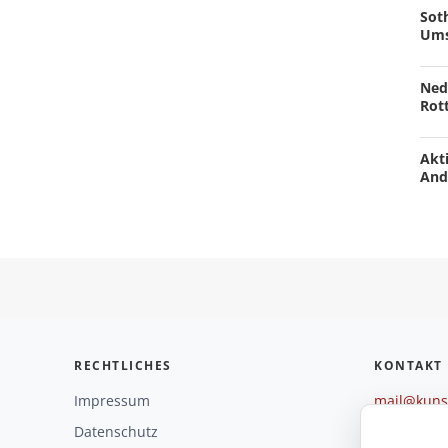
Soth
Ums
Ned
Rot
Akti
And
RECHTLICHES
KONTAKT
Impressum
mail@kunst
+49 221 29
Datenschutz