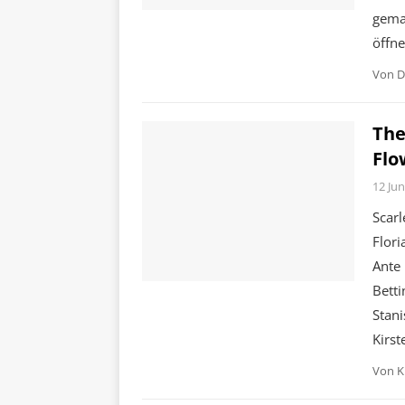
gema
öffne
Von
D
The
Flo
12 Jun
Scarl
Flori
Ante
Betti
Stani
Kirst
Von
K