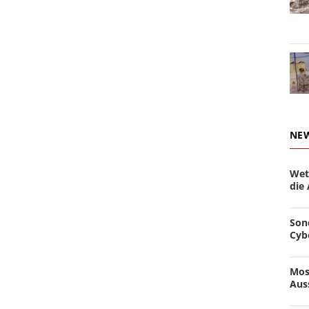
NE
Wet
die
Son
Cyb
Mos
Aus