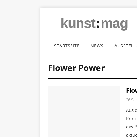
:
kunst
mag
STARTSEITE
NEWS
AUSSTEL
Flower Power
Flo
26 Se
Aus 
Prin
das B
aktue