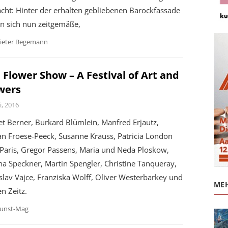
cht: Hinter der erhalten gebliebenen Barockfassade
n sich nun zeitgemäße,
ieter Begemann
 Flower Show – A Festival of Art and
wers
i, 2016
et Berner, Burkard Blümlein, Manfred Erjautz,
an Froese-Peeck, Susanne Krauss, Patricia London
 Paris, Gregor Passens, Maria und Neda Ploskow,
na Speckner, Martin Spengler, Christine Tanqueray,
slav Vajce, Franziska Wolff, Oliver Westerbarkey und
MEH
en Zeitz.
unst-Mag