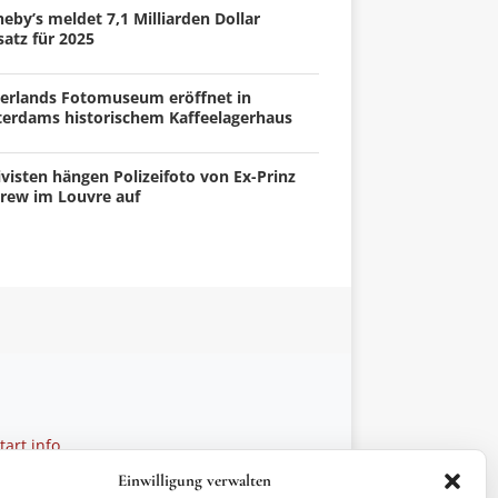
eby’s meldet 7,1 Milliarden Dollar
atz für 2025
erlands Fotomuseum eröffnet in
terdams historischem Kaffeelagerhaus
visten hängen Polizeifoto von Ex-Prinz
rew im Louvre auf
art.info
 28 27 21
Einwilligung verwalten