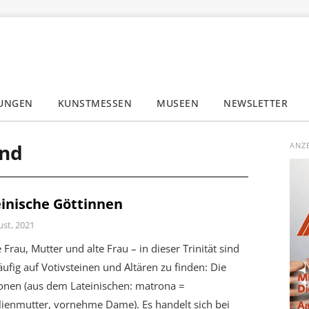
LUNGEN
KUNSTMESSEN
MUSEEN
NEWSLETTER
✕
and
ANZ
inische Göttinnen
ust, 2021
 Frau, Mutter und alte Frau – in dieser Trinität sind
äufig auf Votivsteinen und Altären zu finden: Die
onen (aus dem Lateinischen: matrona =
lienmutter, vornehme Dame). Es handelt sich bei