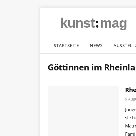
:
kunst
mag
STARTSEITE
NEWS
AUSSTEL
Göttinnen im Rheinl
Rhe
9 Aug
Junge
sie h
Matr
Fami