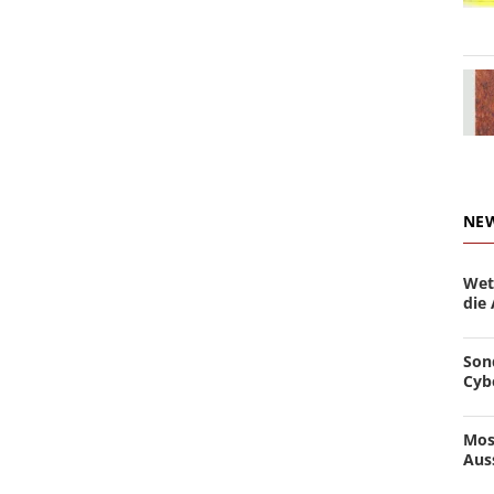
NE
Wet
die
Son
Cyb
Mos
Aus