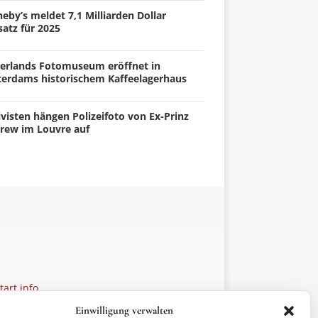
eby’s meldet 7,1 Milliarden Dollar
atz für 2025
erlands Fotomuseum eröffnet in
terdams historischem Kaffeelagerhaus
visten hängen Polizeifoto von Ex-Prinz
rew im Louvre auf
art.info
 28 27 21
Einwilligung verwalten