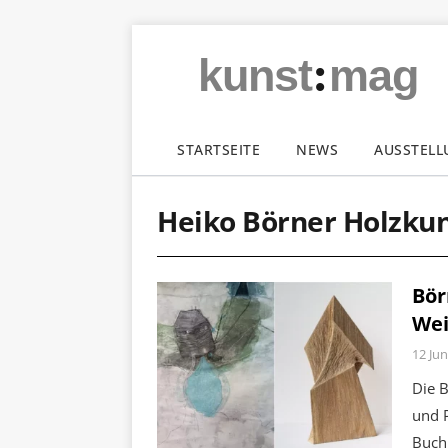
:
kunst
mag
STARTSEITE
NEWS
AUSSTEL
Heiko Börner Holzku
Bör
Wei
12 Jun
Die B
und P
Buchh