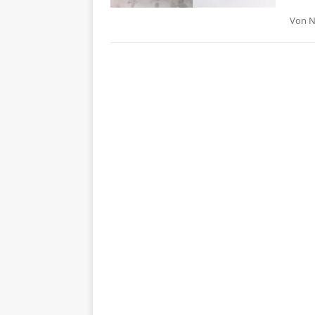
Von
N