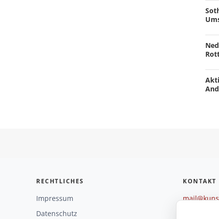
Soth
Ums
Ned
Rot
Akti
And
RECHTLICHES
KONTAKT
Impressum
mail@kunst
+49 221 29
Datenschutz