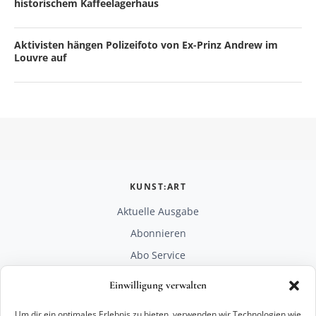
historischem Kaffeelagerhaus
Aktivisten hängen Polizeifoto von Ex-Prinz Andrew im
Louvre auf
KUNST:ART
Aktuelle Ausgabe
Abonnieren
Abo Service
Mediadaten
Einwilligung verwalten
Unterstützen
Um dir ein optimales Erlebnis zu bieten, verwenden wir Technologien wie