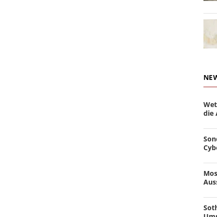
NE
Wet
die
Son
Cyb
Mos
Aus
Soth
Ums