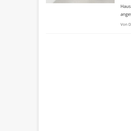
Haus
ange
Von
D