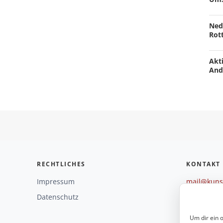
Ned
Rot
Akti
And
RECHTLICHES
KONTAKT
Impressum
mail@kunst
+49 221 29
Datenschutz
Weitere O
Um dir ein 