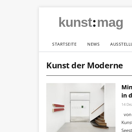
:
kunst
mag
STARTSEITE
NEWS
AUSSTEL
Kunst der Moderne
Min
in 
14 De
von 
Kunst
Seest