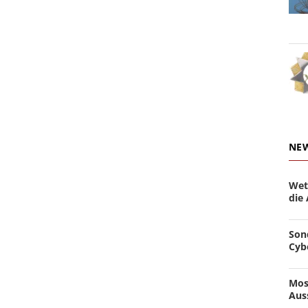
NE
Wet
die
Son
Cyb
Mos
Aus