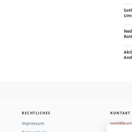
Soth
Ums
Ned
Rot
Akti
And
RECHTLICHES
KONTAKT
Impressum
mail@kunst
+49 221 29