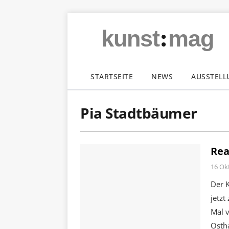
:
kunst
mag
STARTSEITE
NEWS
AUSSTEL
Pia Stadtbäumer
Rea
16 Ok
Der K
jetzt
Mal v
Osth