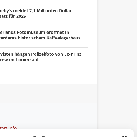
eby’s meldet 7,1 Milliarden Dollar
atz für 2025
erlands Fotomuseum eröffnet in
terdams historischem Kaffeelagerhaus
visten hängen Polizeifoto von Ex-Prinz
rew im Louvre auf
art.info
 28 27 21