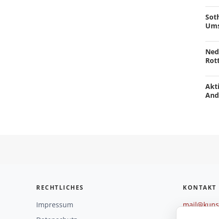
Soth
Ums
Ned
Rot
Akti
And
RECHTLICHES
KONTAKT
Impressum
mail@kunst
+49 221 29