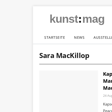
:
kunst
mag
STARTSEITE
NEWS
AUSSTEL
Sara MacKillop
Kap
Mar
Mac
24 Au
Kaps
Peac