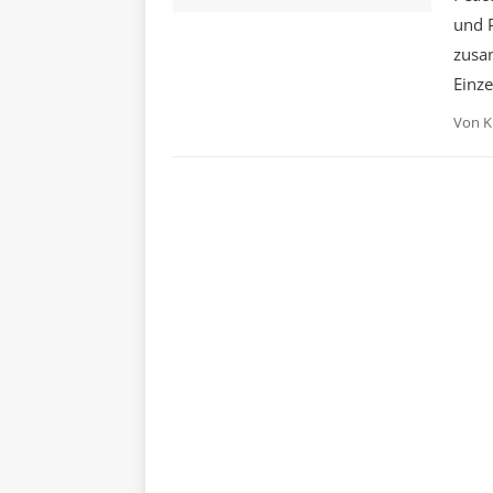
und P
zusa
Einz
Von
K