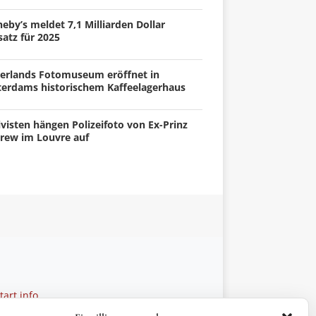
eby’s meldet 7,1 Milliarden Dollar
atz für 2025
erlands Fotomuseum eröffnet in
terdams historischem Kaffeelagerhaus
visten hängen Polizeifoto von Ex-Prinz
rew im Louvre auf
art.info
 28 27 21