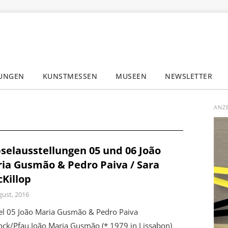
LUNGEN
KUNSTMESSEN
MUSEEN
NEWSLETTER
✕
ANZ
selausstellungen 05 und 06 João
ia Gusmão & Pedro Paiva / Sara
Killop
gust, 2016
el 05 João Maria Gusmão & Pedro Paiva
ock/Pfau João Maria Gusmão (* 1979 in Lissabon)