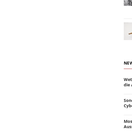
NE
Wet
die
Son
Cyb
Mos
Aus