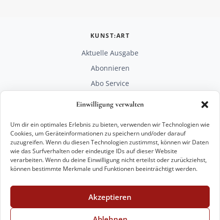
KUNST:ART
Aktuelle Ausgabe
Abonnieren
Abo Service
Mediadaten
Einwilligung verwalten
Unterstützen
Um dir ein optimales Erlebnis zu bieten, verwenden wir Technologien wie
RECHTLICHES
Cookies, um Geräteinformationen zu speichern und/oder darauf
zuzugreifen. Wenn du diesen Technologien zustimmst, können wir Daten
Impressum
wie das Surfverhalten oder eindeutige IDs auf dieser Website
Datenschutz
verarbeiten. Wenn du deine Einwilligung nicht erteilst oder zurückziehst,
können bestimmte Merkmale und Funktionen beeinträchtigt werden.
KONTAKT
mail@kunstart.info
Akzeptieren
+49 221 29 28 27 21
Weitere Optionen
Ablehnen