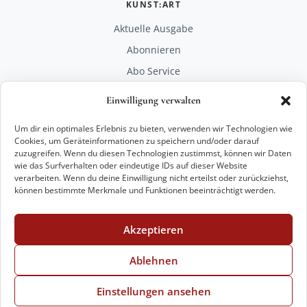
KUNST:ART
Aktuelle Ausgabe
Abonnieren
Abo Service
Mediadaten
Einwilligung verwalten
Unterstützen
Um dir ein optimales Erlebnis zu bieten, verwenden wir Technologien wie
RECHTLICHES
Cookies, um Geräteinformationen zu speichern und/oder darauf
zuzugreifen. Wenn du diesen Technologien zustimmst, können wir Daten
Impressum
wie das Surfverhalten oder eindeutige IDs auf dieser Website
Datenschutz
verarbeiten. Wenn du deine Einwilligung nicht erteilst oder zurückziehst,
können bestimmte Merkmale und Funktionen beeinträchtigt werden.
KONTAKT
mail@kunstart.info
Akzeptieren
+49 221 29 28 27 21
Weitere Optionen
Ablehnen
Einstellungen ansehen
© 2026 VKK Verlag Kunst und Kultur GmbH