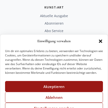
KUNST:ART
Aktuelle Ausgabe
Abonnieren
Abo Service
Mediadaten
Einwilligung verwalten
Unterstützen
Um dir ein optimales Erlebnis zu bieten, verwenden wir Technologien wie
RECHTLICHES
Cookies, um Geräteinformationen zu speichern und/oder darauf
zuzugreifen. Wenn du diesen Technologien zustimmst, können wir Daten
Impressum
wie das Surfverhalten oder eindeutige IDs auf dieser Website
Datenschutz
verarbeiten. Wenn du deine Einwilligung nicht erteilst oder zurückziehst,
können bestimmte Merkmale und Funktionen beeinträchtigt werden.
KONTAKT
mail@kunstart.info
Akzeptieren
+49 221 29 28 27 21
Weitere Optionen
Ablehnen