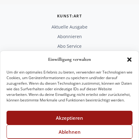
KUNST:ART
Aktuelle Ausgabe
Abonnieren
Abo Service
Mediadaten
Einwilligung verwalten
Unterstützen
Um dir ein optimales Erlebnis zu bieten, verwenden wir Technologien wie
RECHTLICHES
Cookies, um Geräteinformationen zu speichern und/oder darauf
zuzugreifen. Wenn du diesen Technologien zustimmst, können wir Daten
Impressum
wie das Surfverhalten oder eindeutige IDs auf dieser Website
Datenschutz
verarbeiten. Wenn du deine Einwilligung nicht erteilst oder zurückziehst,
können bestimmte Merkmale und Funktionen beeinträchtigt werden.
KONTAKT
mail@kunstart.info
Akzeptieren
+49 221 29 28 27 21
Weitere Optionen
Ablehnen