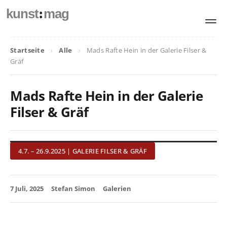
:
kunst
mag
Startseite
Alle
Mads Rafte Hein in der Galerie Filser &
Gräf
Mads Rafte Hein in der Galerie
Filser & Gräf
4.7. – 26.9.2025 | GALERIE FILSER & GRÄF
7 Juli, 2025
Stefan Simon
Galerien