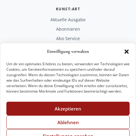
KUNST:ART
Aktuelle Ausgabe
Abonnieren
Abo Service
Mediadaten
Einwilligung verwalten
Unterstützen
Um dir ein optimales Erlebnis zu bieten, verwenden wir Technologien wie
RECHTLICHES
Cookies, um Geräteinformationen zu speichern und/oder darauf
zuzugreifen. Wenn du diesen Technologien zustimmst, können wir Daten
Impressum
wie das Surfverhalten oder eindeutige IDs auf dieser Website
Datenschutz
verarbeiten. Wenn du deine Einwilligung nicht erteilst oder zurückziehst,
können bestimmte Merkmale und Funktionen beeinträchtigt werden.
KONTAKT
mail@kunstart.info
Akzeptieren
+49 221 29 28 27 21
Weitere Optionen
Ablehnen
Einstellungen ansehen