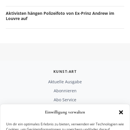
Aktivisten hängen Polizeifoto von Ex-Prinz Andrew im
Louvre auf
KUNST:ART
Aktuelle Ausgabe
Abonnieren
Abo Service
Mediadaten
Einwilligung verwalten
Unterstützen
Um dir ein optimales Erlebnis zu bieten, verwenden wir Technologien wie
RECHTLICHES
Cookies, um Geräteinformationen zu speichern und/oder darauf