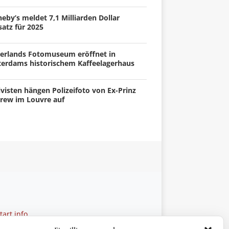
eby’s meldet 7,1 Milliarden Dollar
atz für 2025
erlands Fotomuseum eröffnet in
terdams historischem Kaffeelagerhaus
visten hängen Polizeifoto von Ex-Prinz
rew im Louvre auf
art.info
 28 27 21