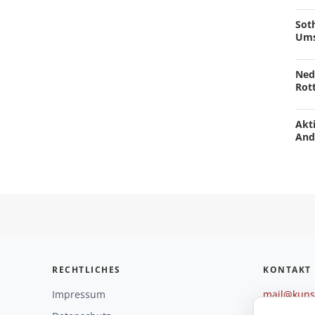
Soth
Ums
Ned
Rot
Akti
And
RECHTLICHES
KONTAKT
Impressum
mail@kunst
+49 221 29