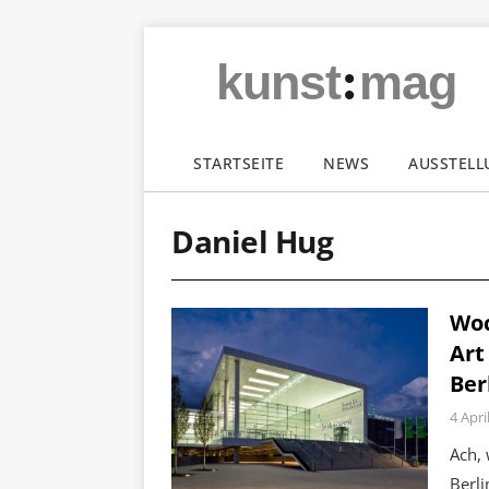
:
kunst
mag
STARTSEITE
NEWS
AUSSTEL
Daniel Hug
Woc
Art
Ber
4 Apri
Ach, 
Berli