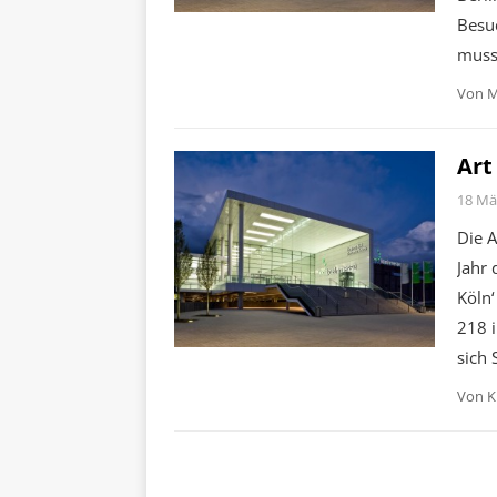
Besuc
muss
Von
M
Art
18 Mä
Die A
Jahr 
Köln
218 
sich
Von
K