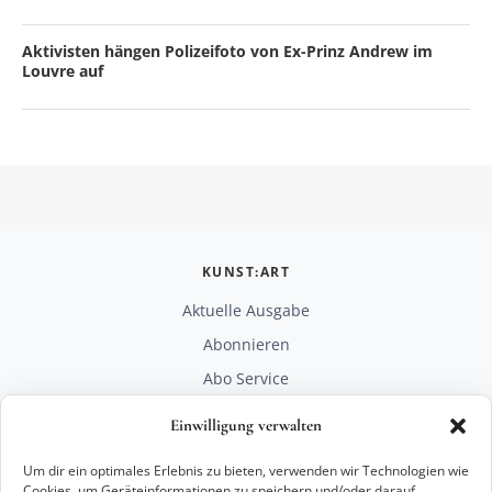
Aktivisten hängen Polizeifoto von Ex-Prinz Andrew im
Louvre auf
KUNST:ART
Aktuelle Ausgabe
Abonnieren
Abo Service
Mediadaten
Einwilligung verwalten
Unterstützen
Um dir ein optimales Erlebnis zu bieten, verwenden wir Technologien wie
RECHTLICHES
Cookies, um Geräteinformationen zu speichern und/oder darauf