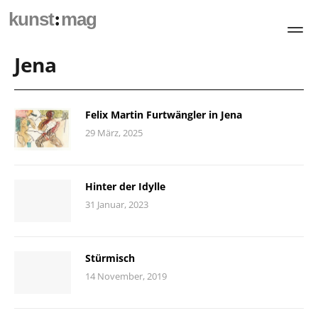
:
kunst
mag
Jena
Felix Martin Furtwängler in Jena
29 März, 2025
Hinter der Idylle
31 Januar, 2023
Stürmisch
14 November, 2019