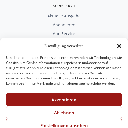
KUNST:ART
Aktuelle Ausgabe
Abonnieren
Abo Service
Mediadaten
Einwilligung verwalten
Unterstützen
Um dir ein optimales Erlebnis zu bieten, verwenden wir Technologien wie
RECHTLICHES
Cookies, um Geräteinformationen zu speichern und/oder darauf
zuzugreifen. Wenn du diesen Technologien zustimmst, können wir Daten
Impressum
wie das Surfverhalten oder eindeutige IDs auf dieser Website
Datenschutz
verarbeiten. Wenn du deine Einwilligung nicht erteilst oder zurückziehst,
können bestimmte Merkmale und Funktionen beeinträchtigt werden.
KONTAKT
mail@kunstart.info
Akzeptieren
+49 221 29 28 27 21
Weitere Optionen
Ablehnen
Einstellungen ansehen