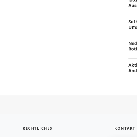
Aus
Soth
Ums
Ned
Rot
Akti
And
RECHTLICHES
KONTAKT