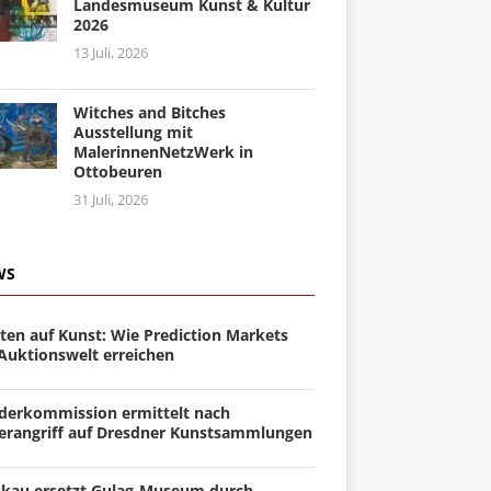
Landesmuseum Kunst & Kultur
2026
13 Juli, 2026
Witches and Bitches
Ausstellung mit
MalerinnenNetzWerk in
Ottobeuren
31 Juli, 2026
WS
ten auf Kunst: Wie Prediction Markets
 Auktionswelt erreichen
derkommission ermittelt nach
erangriff auf Dresdner Kunstsammlungen
kau ersetzt Gulag-Museum durch