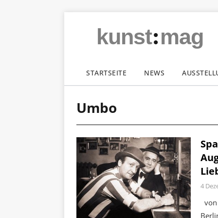
:
kunst
mag
STARTSEITE
NEWS
AUSSTEL
Umbo
Spa
Aug
Li
4 Dez
von 
Berl