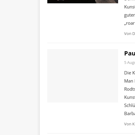
Kunst
gute
„roar
Von
D
Pau
5 Aug
Die 
Man R
Rodt
Kuns
Schl
Barb
Von
K