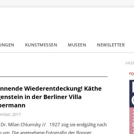
LUNGEN
KUNSTMESSEN
MUSEEN
NEWSLETTER
✕
ANZ
nnende Wiederentdeckung! Käthe
enstein in der Berliner Villa
ebermann
ember, 2017
Dr. Milan Chlumsky // 1927 zog sie endgültig nach
in um. Die angesehene Fotografin der Bonner