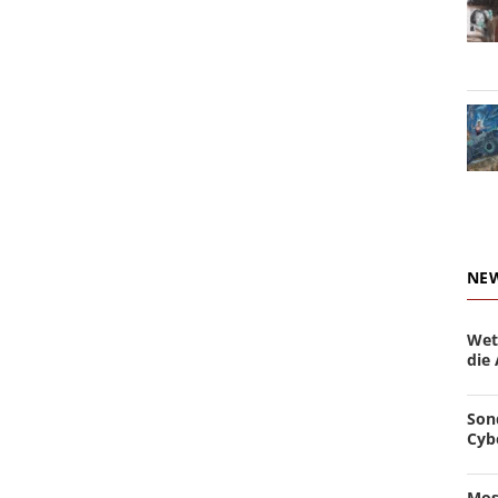
NE
Wet
die
Son
Cyb
Mos