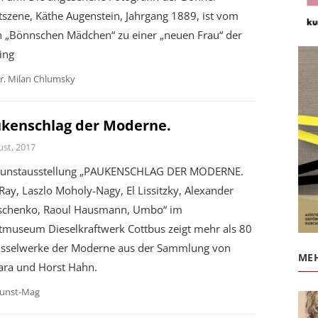
szene, Käthe Augenstein, Jahrgang 1889, ist vom
n „Bönnschen Mädchen“ zu einer „neuen Frau“ der
ing
r. Milan Chlumsky
kenschlag der Moderne.
ust, 2017
Kunstausstellung „PAUKENSCHLAG DER MODERNE.
ay, Laszlo Moholy-Nagy, El Lissitzky, Alexander
schenko, Raoul Hausmann, Umbo“ im
tmuseum Dieselkraftwerk Cottbus zeigt mehr als 80
üsselwerke der Moderne aus der Sammlung von
MEH
ara und Horst Hahn.
unst-Mag