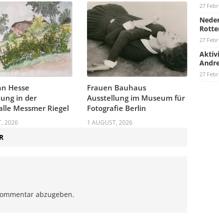
27 Febr
Neder
Rotte
27 Febr
Aktiv
Andre
27 Febr
n Hesse
Frauen Bauhaus
lung in der
Ausstellung im Museum für
lle Messmer Riegel
Fotografie Berlin
, 2026
1 AUGUST, 2026
R
Kommentar abzugeben.