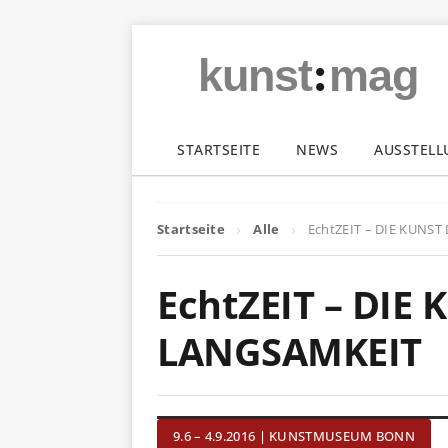
:
kunst
mag
STARTSEITE
NEWS
AUSSTEL
Startseite
Alle
EchtZEIT – DIE KUNS
EchtZEIT – DIE
LANGSAMKEIT
9.6 – 4.9.2016 | KUNSTMUSEUM BONN