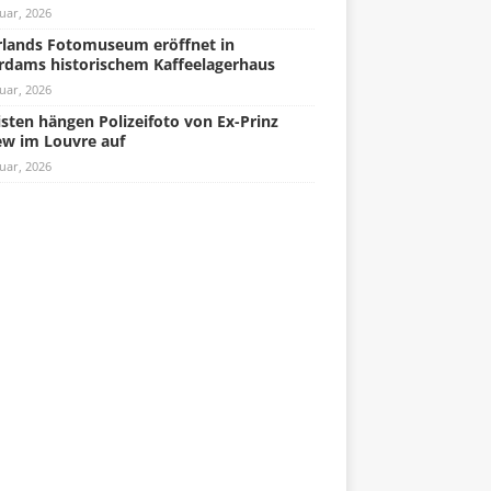
uar, 2026
lands Fotomuseum eröffnet in
rdams historischem Kaffeelagerhaus
uar, 2026
isten hängen Polizeifoto von Ex-Prinz
w im Louvre auf
uar, 2026