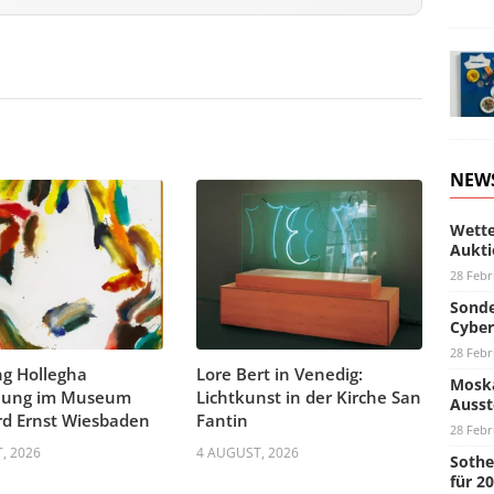
NEW
Wette
Aukti
28 Febr
Sonde
Cyber
28 Febr
g Hollegha
Lore Bert in Venedig:
Moska
llung im Museum
Lichtkunst in der Kirche San
Ausst
d Ernst Wiesbaden
Fantin
28 Febr
, 2026
4 AUGUST, 2026
Sothe
für 2