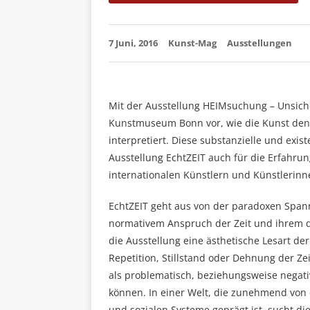
7 Juni, 2016
Kunst-Mag
Ausstellungen
Mit der Ausstellung HEIMsuchung – Unsich
Kunstmuseum Bonn vor, wie die Kunst den 
interpretiert. Diese substanzielle und ex
Ausstellung EchtZEIT auch für die Erfahrun
internationalen Künstlern und Künstlerinn
EchtZEIT geht aus von der paradoxen Spann
normativem Anspruch der Zeit und ihrem d
die Ausstellung eine ästhetische Lesart der
Repetition, Stillstand oder Dehnung der Zeit
als problematisch, beziehungsweise negati
können. In einer Welt, die zunehmend von
und sozialen Systeme geprägt ist, sucht d