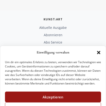
KUNST:ART
Aktuelle Ausgabe
Abonnieren
Abo Service
Mediadaten
Einwilligung verwalten
Unterstützen
Um dir ein optimales Erlebnis zu bieten, verwenden wir Technologien wie
RECHTLICHES
Cookies, um Geräteinformationen zu speichern und/oder darauf
zuzugreifen. Wenn du diesen Technologien zustimmst, können wir Daten
Impressum
wie das Surfverhalten oder eindeutige IDs auf dieser Website
Datenschutz
verarbeiten. Wenn du deine Einwilligung nicht erteilst oder zurückziehst,
können bestimmte Merkmale und Funktionen beeinträchtigt werden.
KONTAKT
mail@kunstart.info
Akzeptieren
+49 221 29 28 27 21
Weitere Optionen