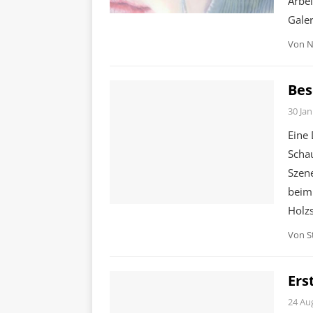
Arbei
Galer
Von
N
Bes
30 Jan
Eine 
Schau
Szen
beim
Holzs
Von
S
Ers
24 Au