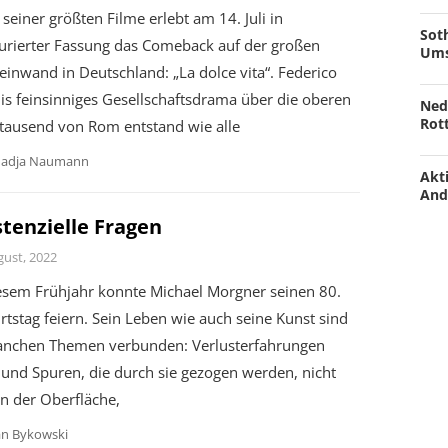
 seiner größten Filme erlebt am 14. Juli in
Soth
aurierter Fassung das Comeback auf der großen
Ums
einwand in Deutschland: „La dolce vita“. Federico
nis feinsinniges Gesellschaftsdrama über die oberen
Ned
Rot
tausend von Rom entstand wie alle
adja Naumann
Akti
And
stenzielle Fragen
gust, 2022
iesem Frühjahr konnte Michael Morgner seinen 80.
tstag feiern. Sein Leben wie auch seine Kunst sind
anchen Themen verbunden: Verlusterfahrungen
und Spuren, die durch sie gezogen werden, nicht
n der Oberfläche,
an Bykowski