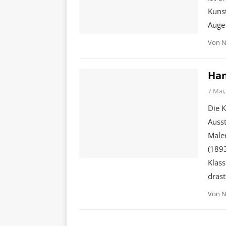
Kunst
Auge
Von
N
Han
7 Mai,
Die 
Auss
Maler
(189
Klass
dras
Von
N