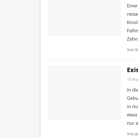
Einer
rest
Kinol
Felli
Zehn
Von
N
Exi
15 Au
In d
Gebur
in m
etwa 
nur a
Von
J