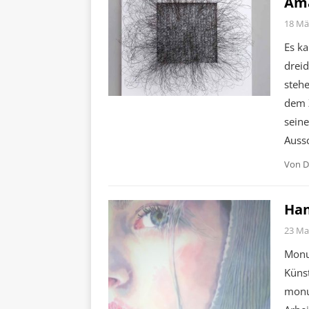
Am
18 Mä
Es ka
drei
stehe
dem Z
seine
Aussc
Von
D
Han
23 Ma
Monu
Künst
monu