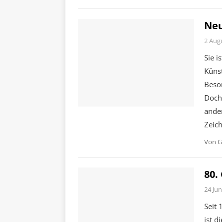
Neu
2 Aug
Sie i
Küns
Beson
Doch
ander
Zeich
Von
G
80.
24 Jun
Seit 
ist d