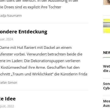
ten steht der Mensch. In der Ausstellung in der
ie Drees sind es explizit ihre Tochter
adja Naumann
ondere Entdeckung
uar, 2024
Dame mit Hut flaniert mit Dackel an einem
NE
fenster vorbei. Verwundert betrachten beide die
erie im Laden: Die Dekorationspuppen verlieren
Wet
 Kostümwechsel ihre Arme. Geschaffen hat den
die
chnitt „Traum und Wirklichkeit“ die Künstlerin Frida
tefan Simon
Son
Cyb
te Idee
Mos
Aus
gust, 2022