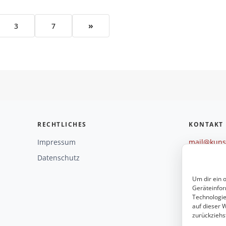
»
3
7
RECHTLICHES
KONTAKT
Impressum
mail@kunst
+49 221 29
Datenschutz
Weitere O
Um dir ein 
Geräteinfor
Technologie
auf dieser W
zurückziehs