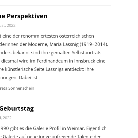
e Perspektiven
ust, 2022
st eine der renommiertesten österreichischen
tlerinnen der Moderne, Maria Lassnig (1919–2014).
ders bekannt sind ihre gemalten Selbstporträts.
 diesmal wird im Ferdinandeum in Innsbruck eine
e künstlerische Seite Lassnigs entdeckt: ihre
nungen. Dabei ist
reta Sonnenschein
 Geburtstag
i, 2022
1990 gibt es die Galerie Profil in Weimar. Eigentlich
ie Galerie auf neue junge aufregende Talente der