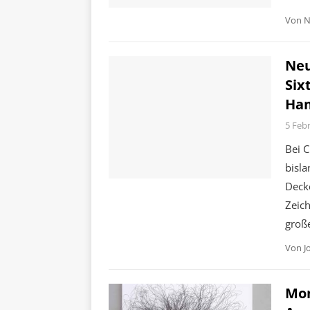
Von
N
Neu
Six
Ha
5 Feb
Bei C
bisla
Deck
Zeich
große
Von
J
Mon