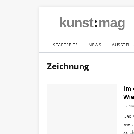
:
kunst
mag
STARTSEITE
NEWS
AUSSTEL
Zeichnung
Im 
Wie
22 Ma
Das K
wie 
Zeic