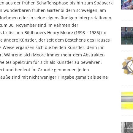
ten aus der frühen Schaffensphase bis hin zum Spätwerk
nen wunderbaren frühen Gartenbildern schwelgen, am
eilnehmen oder in seine eigenständigen Interpretationen
s zum 30. November sind im Rahmen der
s britischen Bildhauers Henry Moore (1898 – 1986) im
ste andere Künstler, der seit dem Bestehens des Hauses
e Weise ergänzen sich die beiden Künstler, denn ihr
igur. Während sich Moore immer mehr dem Abstrakten
weites Spektrum für sich als Künstler zu bewahren.
ächert und bedient im Grunde genommen jeden
uße sind mit nicht weniger Hingabe gemalt als seine