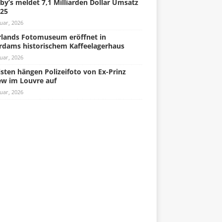
by’s meldet 7,1 Milliarden Dollar Umsatz
025
uar, 2026
lands Fotomuseum eröffnet in
rdams historischem Kaffeelagerhaus
uar, 2026
isten hängen Polizeifoto von Ex-Prinz
w im Louvre auf
uar, 2026