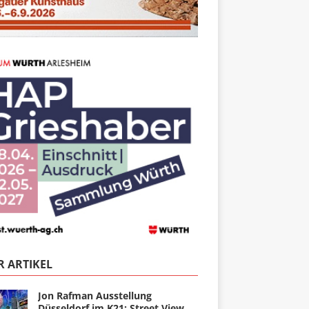
 ARTIKEL
Jon Rafman Ausstellung
Düsseldorf im K21: Street View