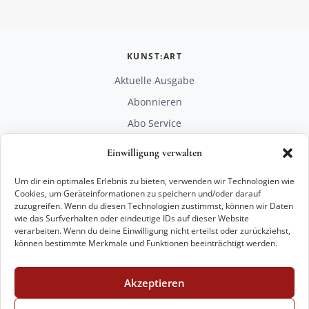
KUNST:ART
Aktuelle Ausgabe
Abonnieren
Abo Service
Mediadaten
Einwilligung verwalten
Unterstützen
Um dir ein optimales Erlebnis zu bieten, verwenden wir Technologien wie
RECHTLICHES
Cookies, um Geräteinformationen zu speichern und/oder darauf
zuzugreifen. Wenn du diesen Technologien zustimmst, können wir Daten
Impressum
wie das Surfverhalten oder eindeutige IDs auf dieser Website
Datenschutz
verarbeiten. Wenn du deine Einwilligung nicht erteilst oder zurückziehst,
können bestimmte Merkmale und Funktionen beeinträchtigt werden.
KONTAKT
mail@kunstart.info
Akzeptieren
+49 221 29 28 27 21
Weitere Optionen