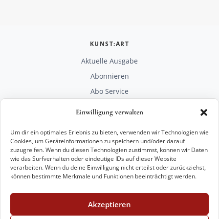
KUNST:ART
Aktuelle Ausgabe
Abonnieren
Abo Service
Mediadaten
Einwilligung verwalten
Unterstützen
Um dir ein optimales Erlebnis zu bieten, verwenden wir Technologien wie
RECHTLICHES
Cookies, um Geräteinformationen zu speichern und/oder darauf
zuzugreifen. Wenn du diesen Technologien zustimmst, können wir Daten
Impressum
wie das Surfverhalten oder eindeutige IDs auf dieser Website
Datenschutz
verarbeiten. Wenn du deine Einwilligung nicht erteilst oder zurückziehst,
können bestimmte Merkmale und Funktionen beeinträchtigt werden.
KONTAKT
mail@kunstart.info
Akzeptieren
+49 221 29 28 27 21