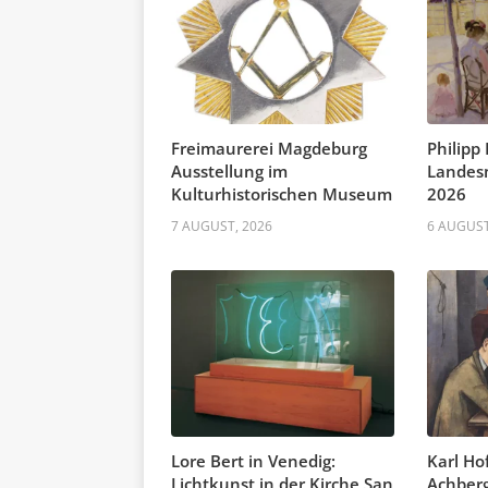
Freimaurerei Magdeburg
Philipp
Ausstellung im
Landes
Kulturhistorischen Museum
2026
7 AUGUST, 2026
6 AUGUST
Lore Bert in Venedig:
Karl Ho
Lichtkunst in der Kirche San
Achberg