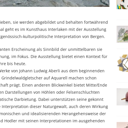
ieben, sie werden abgebildet und behalten fortwährend
l geht es im Kunsthaus Interlaken mit der Ausstellung
tgenössisch-kulturpolitische Interpretation von Bergen.
santen Erscheinung als Sinnbild der unmittelbaren sie
g, im Fokus. Die Ausstellung bietet einen Kontext für
hre bis heute.
d Werke von Johann Ludwig Aberli aus dem beginnenden
m Grindelwaldgletscher auf Aquarell machen schon
haft prägt. Einen anderen Blickwinkel bietet Mitte/Ende
nen Darstellungen von Höhlen oder Felsenschluchten
atische Darbietung. Dabei unterstützen seine gekonnt
le Interpretation dieser Naturgewalt, auch deren Wirkung
monischen und idealisierenden Herangehensweise der
nd Hodler mit seinen Interpretationen im ausgehenden