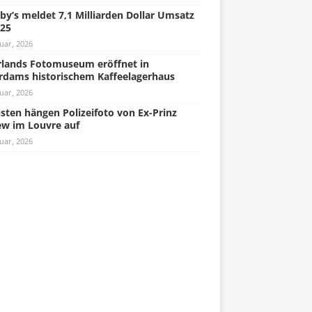
by’s meldet 7,1 Milliarden Dollar Umsatz
025
uar, 2026
lands Fotomuseum eröffnet in
rdams historischem Kaffeelagerhaus
uar, 2026
isten hängen Polizeifoto von Ex-Prinz
w im Louvre auf
uar, 2026