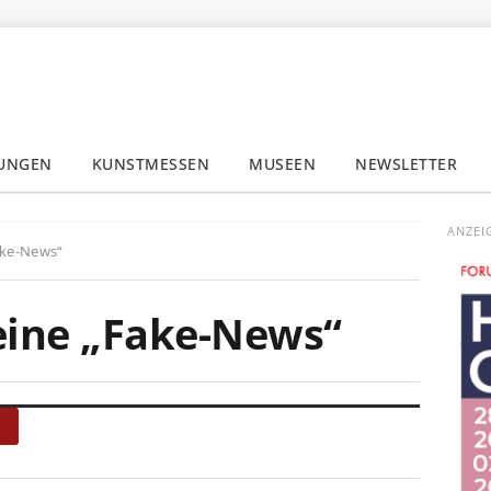
LUNGEN
KUNSTMESSEN
MUSEEN
NEWSLETTER
✕
ANZEI
ake-News“
ine „Fake-News“
N