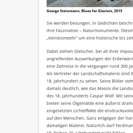
George Steinmann, Blues for Glaciers, 2015
Sie werden besungen, in Gedichten beschr
ihre Faszination – Naturmonumente. Diesma
„Keineismeehr“ um eine historische bis zei
Dabei stehen Gletscher, bei all ihrer impo
angreifenden Auswirkungen der Erderwärmun
eine Zeitreise in die vergangen rund 300 Ja
Als Vertreter der Landschaftsmalerei sin
18. Jahrhundert zu sehen. Seine Bilder vo
damals deutlich, wie das Massiv die Landsc
des 18. Jahrhunderts Caspar Wolf. Mit sei
bieten seine Ölgemälde eine äußerst dram
eingesetzten Lichteffekte die eindrucksvol
auf den Menschen. Ganz entgegen der har
damaligen Malerei. Natürlich darf Ferdina
19. frühen 20. Jahrhundert nicht fehlen.