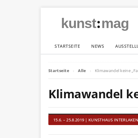
:
kunst
mag
STARTSEITE
NEWS
AUSSTEL
Startseite
Alle
Klimawandel keine „F
Klimawandel ke
15.6. – 25.8.2019 | KUNSTHAUS INTERLAKE