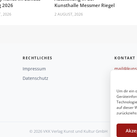
g 2026
Kunsthalle Messmer Riegel
, 2026
2 AUGUST, 2026
RECHTLICHES
KONTAKT
Impressum
mail@kunst
+49 221 29
Datenschutz
Weitere O
Um dir ein 
Geräteinfor
Technologie
auf dieser W
zurückziehs
Akze
© 2026 VKK Verlag Kunst und Kultur GmbH