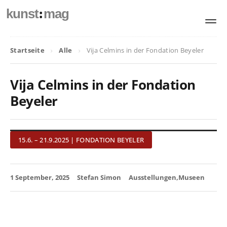
:
kunst
mag
Startseite
Alle
Vija Celmins in der Fondation Beyeler
Vija Celmins in der Fondation
Beyeler
15.6. – 21.9.2025 | FONDATION BEYELER
1 September, 2025
Stefan Simon
Ausstellungen
Museen