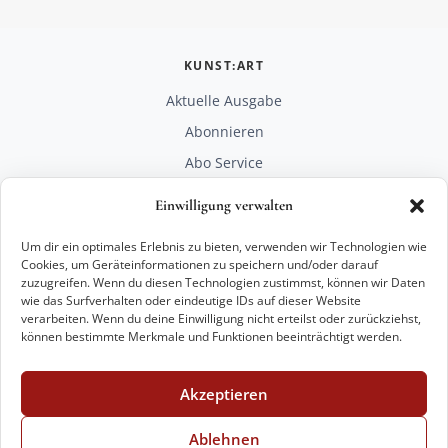
KUNST:ART
Aktuelle Ausgabe
Abonnieren
Abo Service
Mediadaten
Einwilligung verwalten
Unterstützen
Um dir ein optimales Erlebnis zu bieten, verwenden wir Technologien wie
RECHTLICHES
Cookies, um Geräteinformationen zu speichern und/oder darauf
zuzugreifen. Wenn du diesen Technologien zustimmst, können wir Daten
Impressum
wie das Surfverhalten oder eindeutige IDs auf dieser Website
Datenschutz
verarbeiten. Wenn du deine Einwilligung nicht erteilst oder zurückziehst,
können bestimmte Merkmale und Funktionen beeinträchtigt werden.
KONTAKT
mail@kunstart.info
Akzeptieren
+49 221 29 28 27 21
Weitere Optionen
Ablehnen