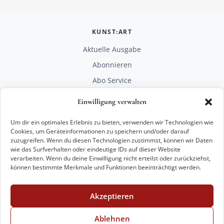
KUNST:ART
Aktuelle Ausgabe
Abonnieren
Abo Service
Mediadaten
Einwilligung verwalten
Unterstützen
Um dir ein optimales Erlebnis zu bieten, verwenden wir Technologien wie
RECHTLICHES
Cookies, um Geräteinformationen zu speichern und/oder darauf
zuzugreifen. Wenn du diesen Technologien zustimmst, können wir Daten
Impressum
wie das Surfverhalten oder eindeutige IDs auf dieser Website
Datenschutz
verarbeiten. Wenn du deine Einwilligung nicht erteilst oder zurückziehst,
können bestimmte Merkmale und Funktionen beeinträchtigt werden.
KONTAKT
mail@kunstart.info
Akzeptieren
+49 221 29 28 27 21
Weitere Optionen
Ablehnen