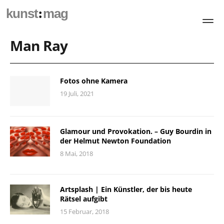
:
kunst
mag
Man Ray
Fotos ohne Kamera
19 Juli, 2021
Glamour und Provokation. – Guy Bourdin in
der Helmut Newton Foundation
8 Mai, 2018
Artsplash | Ein Künstler, der bis heute
Rätsel aufgibt
15 Februar, 2018