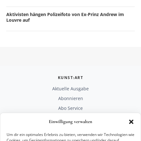
Aktivisten hängen Polizeifoto von Ex-Prinz Andrew im
Louvre auf
KUNST:ART
Aktuelle Ausgabe
Abonnieren
Abo Service
Mediadaten
Einwilligung verwalten
Unterstützen
Um dir ein optimales Erlebnis zu bieten, verwenden wir Technologien wie
RECHTLICHES
Cookies, um Geräteinformationen zu speichern und/oder darauf