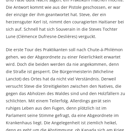
Die Antwort kommt wie aus der Pistole geschossen, er war
der einzige der ihm geantwortet hat. Steve, der ein
herzensguter Kerl ist, nimmt den couragierten Haitianer bei
sich auf. Schnell hat sich Souverain in die Steves Tochter
Lune (Clémence Dufresne-Deslières) verguckt.
Die erste Tour des Praktikanten soll nach Chute-á-Philémon
gehen, wo der Abgeordnete zu einer Feierlichkeit erwartet
wird. Doch die beiden werden da nie angekommen, denn
die Straße ist gesperrt. Die Bürgermeisterin (Micheline
Lanctot) des Ortes hat da nicht viel Verständnis. Derweil
versucht Steve die Streitigkeiten zwischen den Natives, die
gegen das Abholzen des Waldes sind und den Holzfällern zu
schlichten. Mit einem Teilerfolg. Allerdings gerät sein
ruhiges Leben aus den Fugen, denn plötzlich ist im
Parlament seine Stimme gefragt, da eine Abgeordnete im
Krankenhaus liegt. Die Angelegenheit ist ziemlich heikel,
denn es geht um die Abstimmung, ob Kanada sich am Krieg