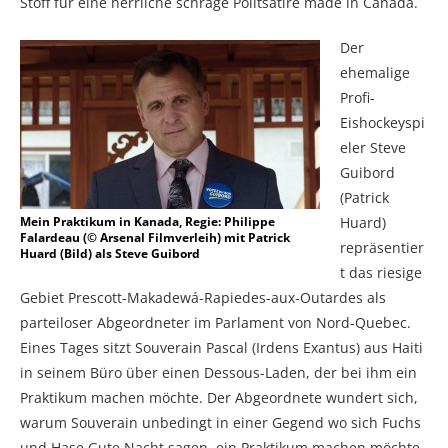
Stoff für eine herrliche schräge Politsatire made in Canada.
Der
ehemalige
Profi-
Eishockeyspi
eler Steve
Guibord
(Patrick
Mein Praktikum in Kanada, Regie: Philippe
Huard)
Falardeau (© Arsenal Filmverleih) mit Patrick
repräsentier
Huard (Bild) als Steve Guibord
t das riesige
Gebiet Prescott-Makadewá-Rapiedes-aux-Outardes als
parteiloser Abgeordneter im Parlament von Nord-Quebec.
Eines Tages sitzt Souverain Pascal (Irdens Exantus) aus Haiti
in seinem Büro über einen Dessous-Laden, der bei ihm ein
Praktikum machen möchte. Der Abgeordnete wundert sich,
warum Souverain unbedingt in einer Gegend wo sich Fuchs
und Hase Gute Nacht sagen, ein Praktikum machen möchte.