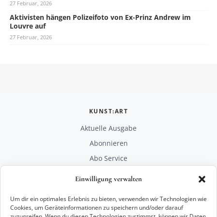
27 Februar, 2026
Aktivisten hängen Polizeifoto von Ex-Prinz Andrew im
Louvre auf
27 Februar, 2026
KUNST:ART
Aktuelle Ausgabe
Abonnieren
Abo Service
Mediadaten
Einwilligung verwalten
Unterstützen
Um dir ein optimales Erlebnis zu bieten, verwenden wir Technologien wie
RECHTLICHES
Cookies, um Geräteinformationen zu speichern und/oder darauf
zuzugreifen. Wenn du diesen Technologien zustimmst, können wir Daten