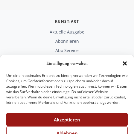
KUNST:ART
Aktuelle Ausgabe
Abonnieren
Abo Service
Mediadaten
Einwilligung verwalten
Unterstützen
Um dir ein optimales Erlebnis zu bieten, verwenden wir Technologien wie
RECHTLICHES
Cookies, um Geräteinformationen zu speichern und/oder darauf
zuzugreifen. Wenn du diesen Technologien zustimmst, können wir Daten
Impressum
wie das Surfverhalten oder eindeutige IDs auf dieser Website
Datenschutz
verarbeiten. Wenn du deine Einwilligung nicht erteilst oder zurückziehst,
können bestimmte Merkmale und Funktionen beeinträchtigt werden.
KONTAKT
mail@kunstart.info
Akzeptieren
+49 221 29 28 27 21
Weitere Optionen
Ablehnen