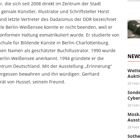
ar, die sich seit 2008 direkt im Zentrum der Stadt
eniale Künstler, Illustrator und Schriftsteller Horst
 und letzte Vertreter des Dadaismus der DDR bezeichnet
e Berlin-Weißensee konnte er nicht beenden, weil er
nformen Haltung exmatrikuliert wurde. Er studierte von
hule für Bildende Künste in Berlin-Charlottenburg.
nen Namen als geschätzter Buchillustrator. 1990 wurde
NEW
erlin-Weißensee anerkannt. 1994 gründete er die
ntrum Deutschland. Mit der Ausstellung „Erinnerung“
Wette
Vergessen bewahren und ihn würdigen. Gerhard
Aukti
trät von Hussel, seinem Freund.
28 Febr
Sonde
Cyber
28 Febr
Moska
Ausst
28 Febr
Sothe