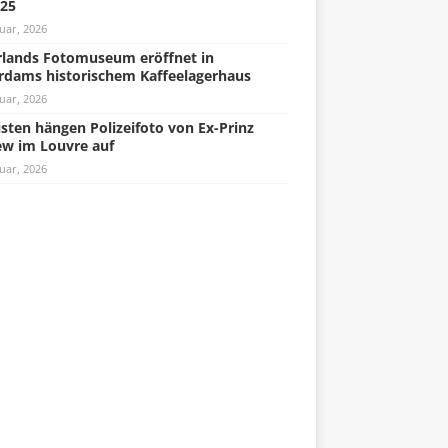
025
uar, 2026
lands Fotomuseum eröffnet in
rdams historischem Kaffeelagerhaus
uar, 2026
isten hängen Polizeifoto von Ex-Prinz
w im Louvre auf
uar, 2026