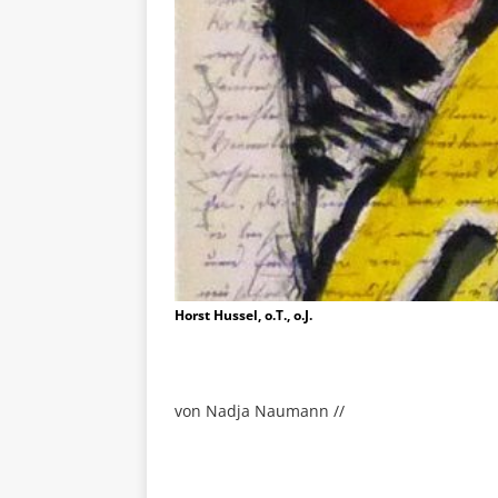
Horst Hussel, o.T., o.J.
von Nadja Naumann //