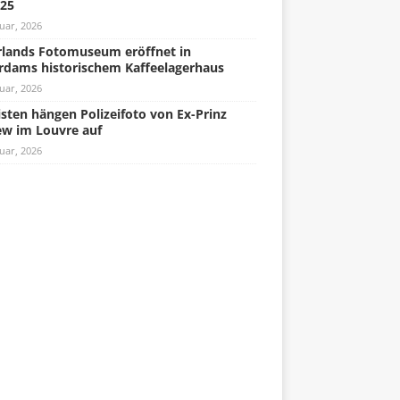
025
uar, 2026
lands Fotomuseum eröffnet in
rdams historischem Kaffeelagerhaus
uar, 2026
isten hängen Polizeifoto von Ex-Prinz
w im Louvre auf
uar, 2026