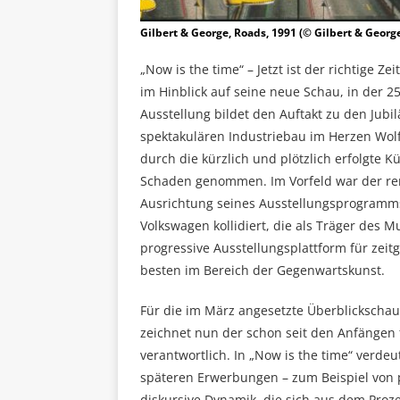
Gilbert & George, Roads, 1991 (© Gilbert & Georg
„Now is the time“ – Jetzt ist der richtige
im Hinblick auf seine neue Schau, in der 
Ausstellung bildet den Auftakt zu den Jubi
spektakulären Industriebau im Herzen Wol
durch die kürzlich und plötzlich erfolgte K
Schaden genommen. Im Vorfeld war der ren
Ausrichtung seines Ausstellungsprogramms 
Volkswagen kollidiert, die als Träger des Mu
progressive Ausstellungsplattform für zei
besten im Bereich der Gegenwartskunst.
Für die im März angesetzte Überblickscha
zeichnet nun der schon seit den Anfängen
verantwortlich. In „Now is the time“ verde
späteren Erwerbungen – zum Beispiel von 
diskursive Dynamik, die sich aus dem Proze