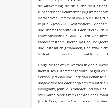
die Ausweitung, die die Globalisierung des
künstlerischer Kommentar Jörg Immendorffs
installativen Statement von Firelei Báez 
Republik (von 2018) konfrontiert. Oder es 
und Thomas Schütte (aus den 90ern) von M
Konzeptkünstlerin Gauri Gill seit 2015 unt
Kamera festhält. Überhaupt und übergeordne
und Installation gesammelt, und zwar nicht
bedeutende Künstlerinnen und Künstler, di
Einige dieser Werke werden in den pünktl
thematisch zusammengeführt. Da gibt es e
Gordon, Jeff Wall und Christian Boltanski
umgewidmeten oder dargestellten Interieu
Billingham, John M. Armleder und Pia Linz
oder Sarah Morris mit Aspekten der Urbani
Jan de Cock, Sandra Gamarra und Christ