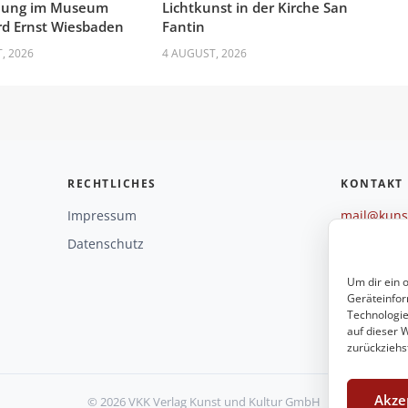
llung im Museum
Lichtkunst in der Kirche San
d Ernst Wiesbaden
Fantin
, 2026
4 AUGUST, 2026
RECHTLICHES
KONTAKT
Impressum
mail@kunst
+49 221 29
Datenschutz
Weitere O
Um dir ein 
Geräteinfor
Technologie
auf dieser W
zurückziehs
Akze
© 2026 VKK Verlag Kunst und Kultur GmbH