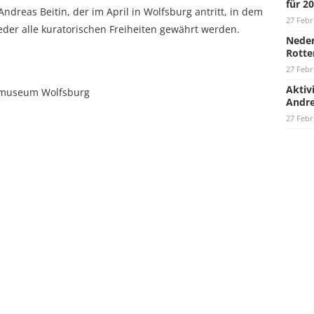
für 2
ndreas Beitin, der im April in Wolfsburg antritt, in dem
27 Febr
eder alle kuratorischen Freiheiten gewährt werden.
Neder
Rotte
27 Febr
Aktiv
stmuseum Wolfsburg
Andre
27 Febr