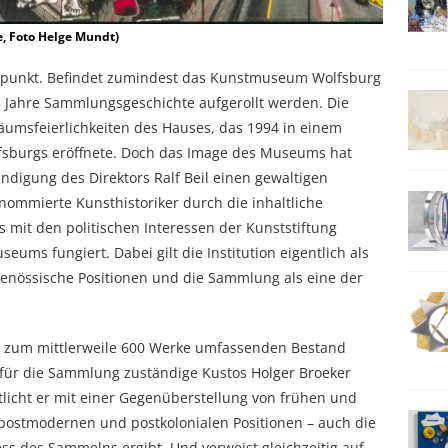
e, Foto Helge Mundt)
 Zeitpunkt. Befindet zumindest das Kunstmuseum Wolfsburg
25 Jahre Sammlungsgeschichte aufgerollt werden. Die
läumsfeierlichkeiten des Hauses, das 1994 in einem
fsburgs eröffnete. Doch das Image des Museums hat
ündigung des Direktors Ralf Beil einen gewaltigen
ommierte Kunsthistoriker durch die inhaltliche
mit den politischen Interessen der Kunststiftung
seums fungiert. Dabei gilt die Institution eigentlich als
tgenössische Positionen und die Sammlung als eine der
u zum mittlerweile 600 Werke umfassenden Bestand
 für die Sammlung zuständige Kustos Holger Broeker
utlicht er mit einer Gegenüberstellung von frühen und
postmodernen und postkolonialen Positionen – auch die
ss des Sammelns ergibt. Und verweist gleichzeitig auf