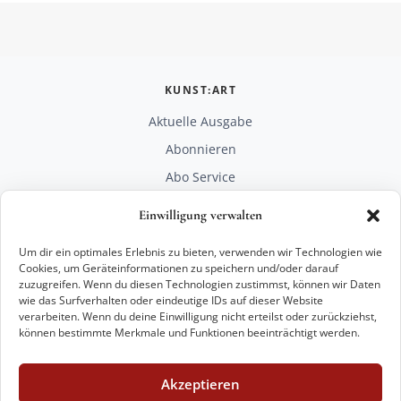
KUNST:ART
Aktuelle Ausgabe
Abonnieren
Abo Service
Mediadaten
Einwilligung verwalten
Unterstützen
Um dir ein optimales Erlebnis zu bieten, verwenden wir Technologien wie
RECHTLICHES
Cookies, um Geräteinformationen zu speichern und/oder darauf
zuzugreifen. Wenn du diesen Technologien zustimmst, können wir Daten
Impressum
wie das Surfverhalten oder eindeutige IDs auf dieser Website
Datenschutz
verarbeiten. Wenn du deine Einwilligung nicht erteilst oder zurückziehst,
können bestimmte Merkmale und Funktionen beeinträchtigt werden.
KONTAKT
mail@kunstart.info
Akzeptieren
+49 221 29 28 27 21