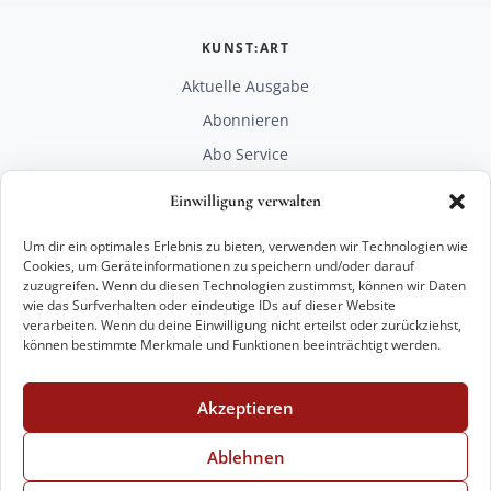
KUNST:ART
Aktuelle Ausgabe
Abonnieren
Abo Service
Mediadaten
Einwilligung verwalten
Unterstützen
Um dir ein optimales Erlebnis zu bieten, verwenden wir Technologien wie
RECHTLICHES
Cookies, um Geräteinformationen zu speichern und/oder darauf
zuzugreifen. Wenn du diesen Technologien zustimmst, können wir Daten
Impressum
wie das Surfverhalten oder eindeutige IDs auf dieser Website
Datenschutz
verarbeiten. Wenn du deine Einwilligung nicht erteilst oder zurückziehst,
können bestimmte Merkmale und Funktionen beeinträchtigt werden.
KONTAKT
mail@kunstart.info
Akzeptieren
+49 221 29 28 27 21
Weitere Optionen
Ablehnen