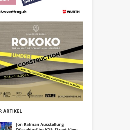
 ARTIKEL
Jon Rafman Ausstellung
Düsseldorf im K21: Street View