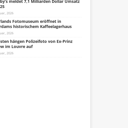
by’s meldet 7,1 Milliarden Dollar Umsatz
025
uar, 2026
lands Fotomuseum eröffnet in
rdams historischem Kaffeelagerhaus
uar, 2026
isten hängen Polizeifoto von Ex-Prinz
w im Louvre auf
uar, 2026