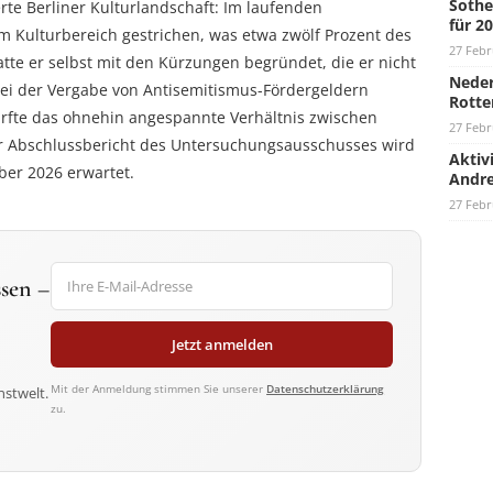
Sothe
terte Berliner Kulturlandschaft: Im laufenden
für 2
m Kulturbereich gestrichen, was etwa zwölf Prozent des
27 Febr
hatte er selbst mit den Kürzungen begründet, die er nicht
Neder
ei der Vergabe von Antisemitismus-Fördergeldern
Rotte
ürfte das ohnehin angespannte Verhältnis zwischen
27 Febr
er Abschlussbericht des Untersuchungsausschusses wird
Aktiv
er 2026 erwartet.
Andre
27 Febr
sen –
Jetzt anmelden
Mit der Anmeldung stimmen Sie unserer
Datenschutzerklärung
nstwelt.
zu.