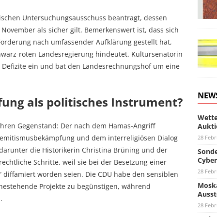
ischen Untersuchungsausschuss beantragt, dessen
November als sicher gilt. Bemerkenswert ist, dass sich
 Forderung nach umfassender Aufklärung gestellt hat,
arz-roten Landesregierung hindeutet. Kultursenatorin
Defizite ein und bat den Landesrechnungshof um eine
NEW
ng als politisches Instrument?
Wette
h ihren Gegenstand: Der nach dem Hamas-Angriff
Aukti
tisemitismusbekämpfung und dem interreligiösen Dialog
28 Febr
arunter die Historikerin Christina Brüning und der
Sonde
Cyber
rechtliche Schritte, weil sie bei der Besetzung einer
28 Febr
h“ diffamiert worden seien. Die CDU habe den sensiblen
Moska
nahestehende Projekte zu begünstigen, während
Ausst
.
28 Febr