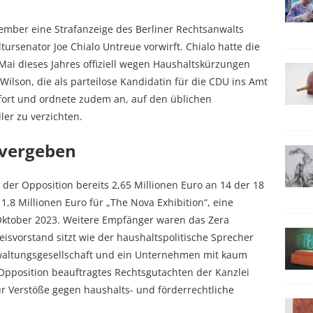
vember eine Strafanzeige des Berliner Rechtsanwalts
rsenator Joe Chialo Untreue vorwirft. Chialo hatte die
 Mai dieses Jahres offiziell wegen Haushaltskürzungen
Wilson, die als parteilose Kandidatin für die CDU ins Amt
 fort und ordnete zudem an, auf den üblichen
ler zu verzichten.
 vergeben
er Opposition bereits 2,65 Millionen Euro an 14 der 18
 1,8 Millionen Euro für „The Nova Exhibition“, eine
ktober 2023. Weitere Empfänger waren das Zera
eisvorstand sitzt wie der haushaltspolitische Sprecher
rwaltungsgesellschaft und ein Unternehmen mit kaum
Opposition beauftragtes Rechtsgutachten der Kanzlei
ür Verstöße gegen haushalts- und förderrechtliche