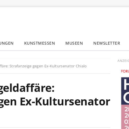
LUNGEN
KUNSTMESSEN
MUSEEN
NEWSLETTER
✕
ANZEI
ffäre: Strafanzeige gegen Ex-Kultursenator Chialo
geldaffäre:
gen Ex-Kultursenator