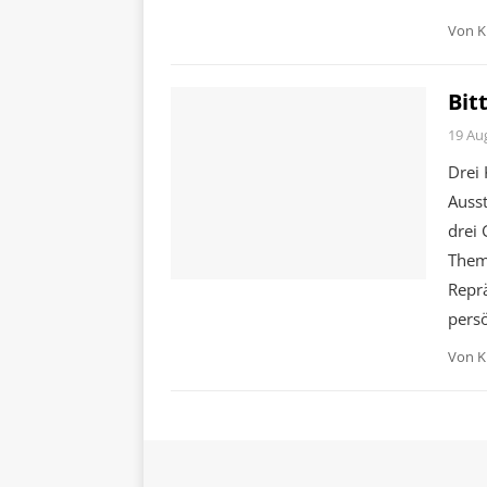
Von
K
Bit
19 Au
Drei 
Ausst
drei
Them
Repr
pers
Von
K