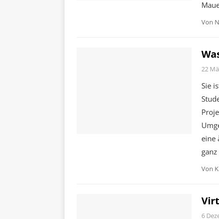
Maue
Von
N
Was
22 Mä
Sie i
Stude
Proj
Umgeb
eine 
ganz 
Von
K
Vir
6 Dez