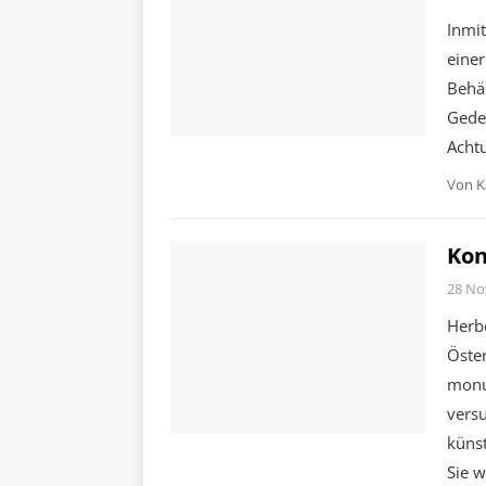
Inmit
eine
Behäl
Gedei
Achtu
Von
K
Kon
28 No
Herbe
Öster
monum
versu
künst
Sie wi