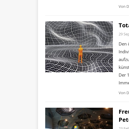
Von
D
Tot
29 Se
Den 
Indiv
aufz
künst
Der 1
Imme
Von
D
Fre
Pet
23 Fe