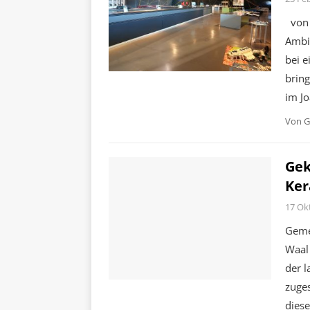
von 
Ambi
bei 
bring
im J
Von
G
Gek
Ker
17 Ok
Geme
Waal 
der 
zuge
diese