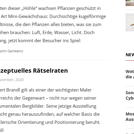
ten dieser „Höhle“ wachsen Pflanzen geschützt in
r Art Mini-Gewächshaus: Durchsichtige kugelförmige
tnisse, die den Pflanzen alles bieten, was sie zum
hen brauchen: Luft, Erde, Wasser, Licht. Doch
ng, jetzt kommt der Besucher ins Spiel:
arin Gerwens
NE
zeptuelles Rätselraten
Wet
die
vember, 2020
rt Brandl gilt als einer der wichtigsten Maler
Son
reichs der Gegenwart – nicht nur wegen seiner
Cyb
entalen Bergbilder. Seine jetzige Ausstellung
Mos
cht genau herauszufinden, auf welcher Basis die
Aus
lerische Orientierung und Positionierung beruht.
ll