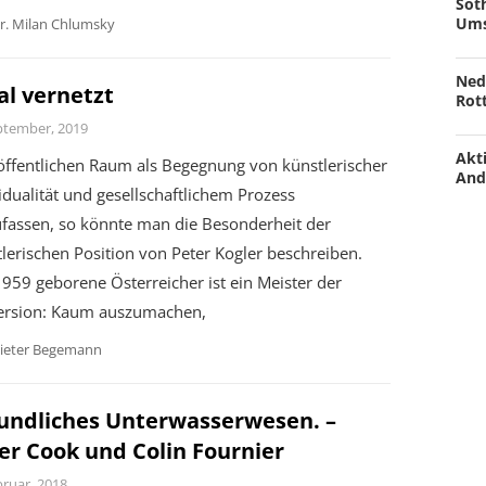
Soth
Ums
r. Milan Chlumsky
Ned
al vernetzt
Rot
ptember, 2019
Akti
öffentlichen Raum als Begegnung von künstlerischer
And
idualität und gesellschaftlichem Prozess
ufassen, so könnte man die Besonderheit der
lerischen Position von Peter Kogler beschreiben.
959 geborene Österreicher ist ein Meister der
rsion: Kaum auszumachen,
ieter Begemann
undliches Unterwasserwesen. –
er Cook und Colin Fournier
bruar, 2018