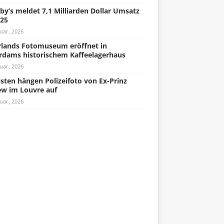
by’s meldet 7,1 Milliarden Dollar Umsatz
025
uar, 2026
lands Fotomuseum eröffnet in
rdams historischem Kaffeelagerhaus
uar, 2026
isten hängen Polizeifoto von Ex-Prinz
w im Louvre auf
uar, 2026