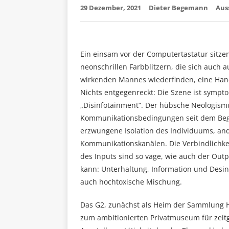
29 Dezember, 2021
Dieter Begemann
Aus
Ein einsam vor der Computertastatur sitze
neonschrillen Farbblitzern, die sich auc
wirkenden Mannes wiederfinden, eine Hand
Nichts entgegenreckt: Die Szene ist sympto
„Disinfotainment“. Der hübsche Neologismus
Kommunikationsbedingungen seit dem Begi
erzwungene Isolation des Individuums, ande
Kommunikationskanälen. Die Verbindlichkeit
des Inputs sind so vage, wie auch der Outpu
kann: Unterhaltung, Information und Desin
auch hochtoxische Mischung.
Das G2, zunächst als Heim der Sammlung H
zum ambitionierten Privatmuseum für zeit