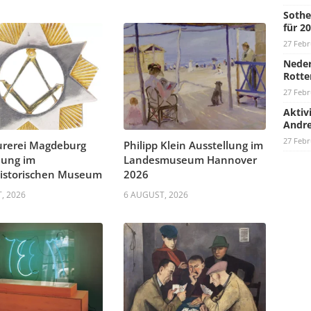
Sothe
für 2
27 Febr
Neder
Rotte
27 Febr
Aktiv
Andre
27 Febr
urerei Magdeburg
Philipp Klein Ausstellung im
lung im
Landesmuseum Hannover
historischen Museum
2026
, 2026
6 AUGUST, 2026