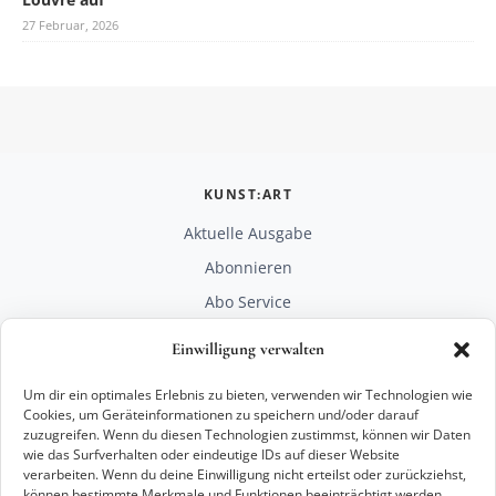
27 Februar, 2026
KUNST:ART
Aktuelle Ausgabe
Abonnieren
Abo Service
Mediadaten
Einwilligung verwalten
Unterstützen
Um dir ein optimales Erlebnis zu bieten, verwenden wir Technologien wie
RECHTLICHES
Cookies, um Geräteinformationen zu speichern und/oder darauf
zuzugreifen. Wenn du diesen Technologien zustimmst, können wir Daten
Impressum
wie das Surfverhalten oder eindeutige IDs auf dieser Website
Datenschutz
verarbeiten. Wenn du deine Einwilligung nicht erteilst oder zurückziehst,
können bestimmte Merkmale und Funktionen beeinträchtigt werden.