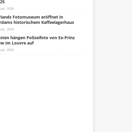
025
uar, 2026
lands Fotomuseum eröffnet in
rdams historischem Kaffeelagerhaus
uar, 2026
isten hängen Polizeifoto von Ex-Prinz
w im Louvre auf
uar, 2026