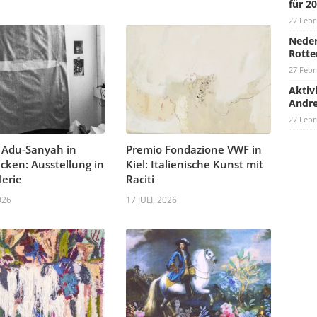
für 2
27 Febr
Neder
Rotte
27 Febr
Aktiv
Andre
27 Febr
 Adu-Sanyah in
Premio Fondazione VWF in
cken: Ausstellung in
Kiel: Italienische Kunst mit
lerie
Raciti
026
17 JULI, 2026