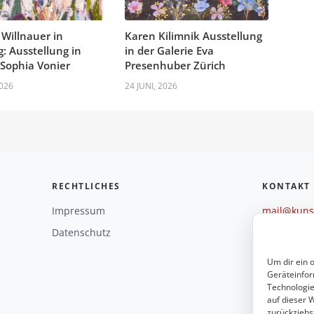
 Willnauer in
Karen Kilimnik Ausstellung
g: Ausstellung in
in der Galerie Eva
 Sophia Vonier
Presenhuber Zürich
2026
24 JUNI, 2026
RECHTLICHES
KONTAKT
Impressum
mail@kunst
+49 221 29
Datenschutz
Weitere O
Um dir ein 
Geräteinfor
Technologie
auf dieser W
zurückziehs