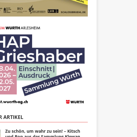
 ARTIKEL
Zu schön, um wahr zu sein! – Kitsch
und Pop aus der Sammlung Klewan