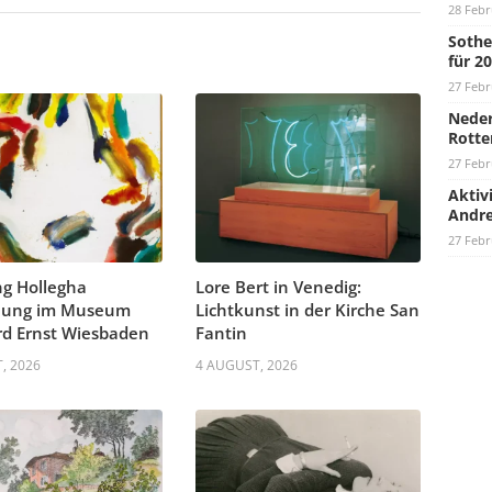
28 Febr
Sothe
für 2
27 Febr
Neder
Rotte
27 Febr
Aktiv
Andre
27 Febr
g Hollegha
Lore Bert in Venedig:
llung im Museum
Lichtkunst in der Kirche San
d Ernst Wiesbaden
Fantin
, 2026
4 AUGUST, 2026