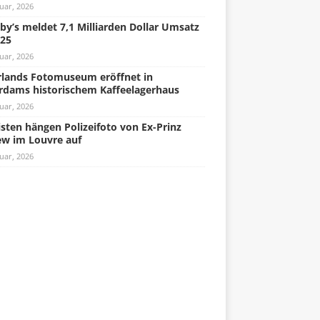
uar, 2026
by’s meldet 7,1 Milliarden Dollar Umsatz
025
uar, 2026
lands Fotomuseum eröffnet in
rdams historischem Kaffeelagerhaus
uar, 2026
isten hängen Polizeifoto von Ex-Prinz
w im Louvre auf
uar, 2026