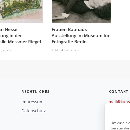
n Hesse
Frauen Bauhaus
lung in der
Ausstellung im Museum für
lle Messmer Riegel
Fotografie Berlin
, 2026
1 AUGUST, 2026
RECHTLICHES
KONTAKT
Impressum
mail@kunst
+49 221 29
Datenschutz
Weitere O
Um dir ein 
Geräteinfor