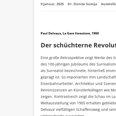
9 Januar, 2025
Dr. Denise Susnja
Ausstell
Paul Delvaux, La Gare forestiere, 1960
Der schüchterne Revolu
Eine große Retrospektive zeigt Werke des b
des 100-jährigen Jubiläums des Surrealismus
als Surrealist bezeichnete, hinterließ eine
geprägt ist. So imponierten ihm Landschaf
Eisenbahnarbeiter, Architektur und Szenen
Reminiszenzen an Künstlerkollegen wie Mod
zeigen. Kontrastreich zeigt die Schau im La
Weltausstellung von 1905 erhalten geblieb
Delvaux‘ vielfältigen Schaffensweg und se
Unterschiede auszuloten.